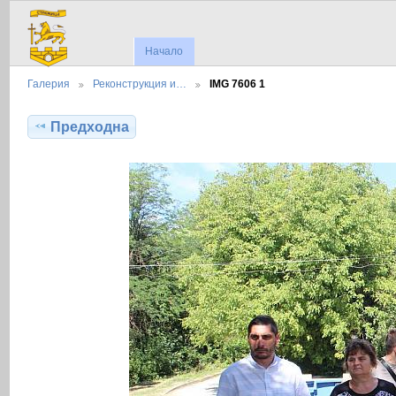
Начало
Галерия
Реконструкция и…
IMG 7606 1
Предходна