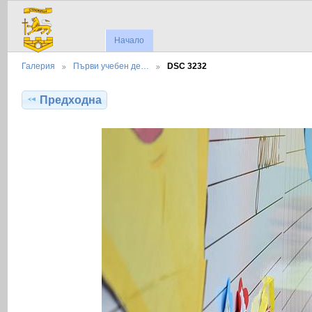
Начало
Галерия
Първи учебен де…
DSC 3232
Предходна