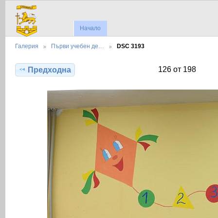
Начало
Галерия
Първи учебен де…
DSC 3193
126 от 198
Предходна