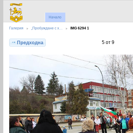
Начало
Галерия
„Пробуждане с х…
IMG 6294 1
5 от 9
Предходна