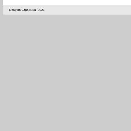
Община Стражица `2021