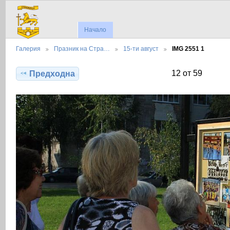
Начало
Галерия
Празник на Стра…
15-ти август
IMG 2551 1
12 от 59
Предходна