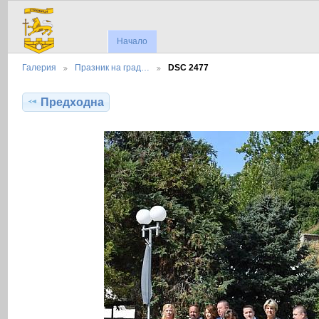
Начало
Галерия
Празник на град…
DSC 2477
Предходна