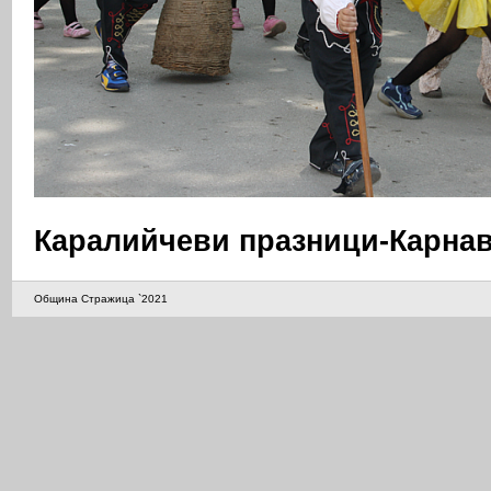
Каралийчеви празници-Карна
Община Стражица `2021