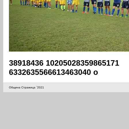
38918436 10205028359865171
6332635566613463040 o
Община Стражица `2021