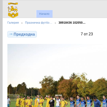
Начало
Галерия
Празнична футбо…
38918436 102050…
7 от 23
Предходна