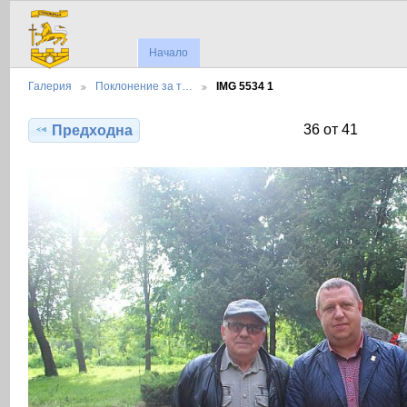
Начало
Галерия
Поклонение за т…
IMG 5534 1
36 от 41
Предходна