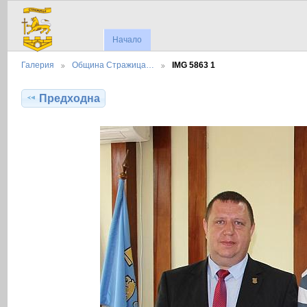
Начало
Галерия
Община Стражица…
IMG 5863 1
Предходна