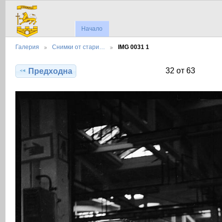
Начало
Галерия
Снимки от стари…
IMG 0031 1
32 от 63
Предходна