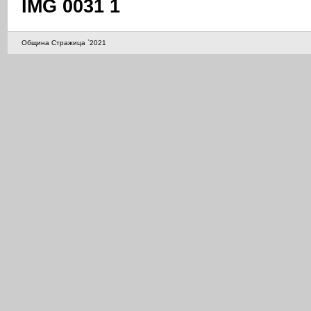
IMG 0031 1
Община Стражица `2021