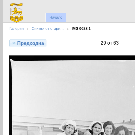
Начало
Галерия
Снимки от стари…
IMG 0028 1
29 от 63
Предходна