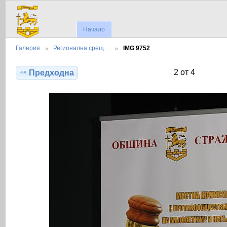
Начало
Галерия
Регионална срещ…
IMG 9752
2 от 4
Предходна