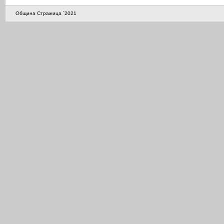
Община Стражица `2021