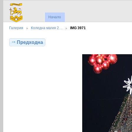
Начало
Галерия
Коледна магия 2…
IMG 3971
Предходна