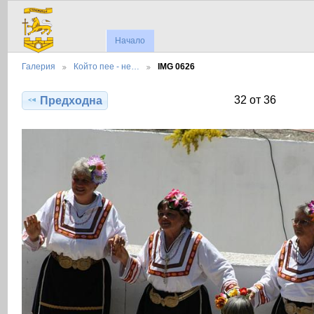
Начало
Галерия
Който пее - не…
IMG 0626
32 от 36
Предходна