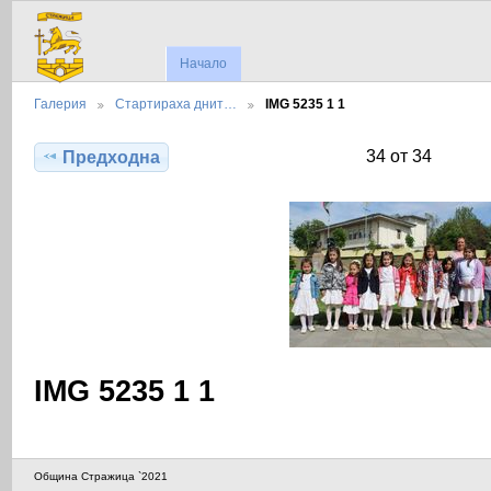
Начало
Галерия
Стартираха днит…
IMG 5235 1 1
34 от 34
Предходна
IMG 5235 1 1
Община Стражица `2021