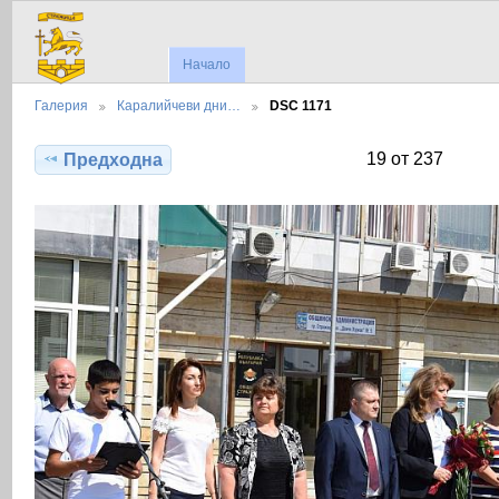
Начало
Галерия
Каралийчеви дни…
DSC 1171
19 от 237
Предходна