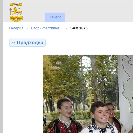
Начало
Галерия
Втори фестивал…
SAM 1675
Предходна