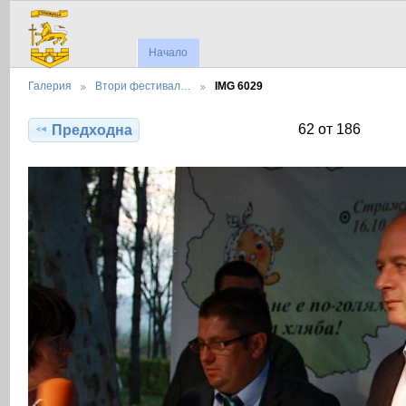
Начало
Галерия
Втори фестивал…
IMG 6029
62 от 186
Предходна