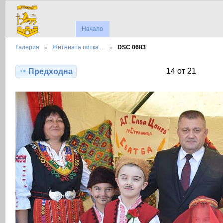
Начало
Галерия
Житената питка…
DSC 0683
14 от 21
Предходна