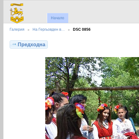
Начало
Галерия
На Гергьовден в…
DSC 0856
Предходна