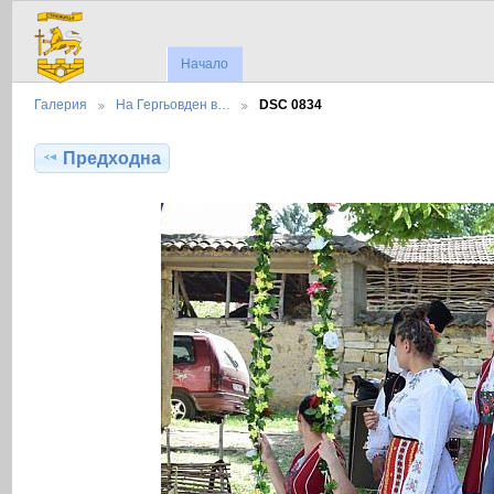
Начало
Галерия
На Гергьовден в…
DSC 0834
Предходна