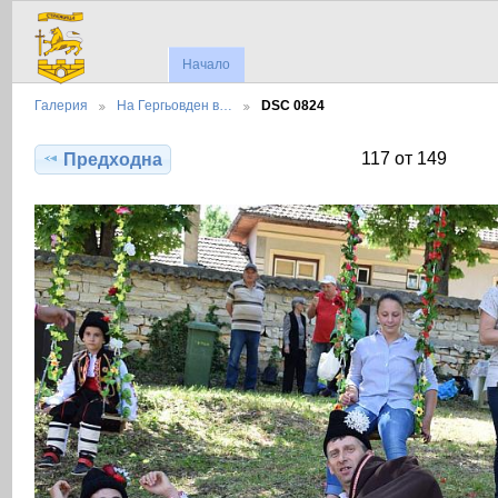
Начало
Галерия
На Гергьовден в…
DSC 0824
117 от 149
Предходна