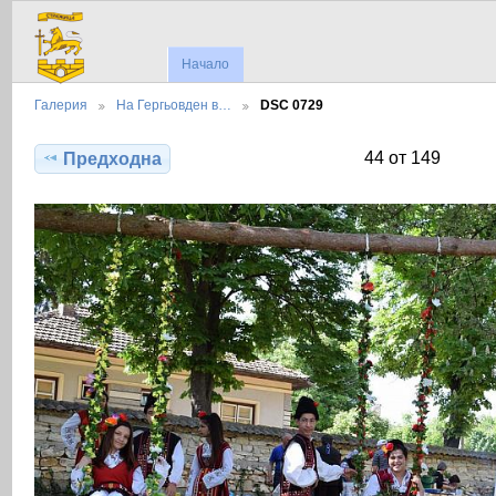
Начало
Галерия
На Гергьовден в…
DSC 0729
44 от 149
Предходна