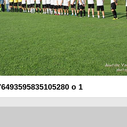
76493595835105280 o 1