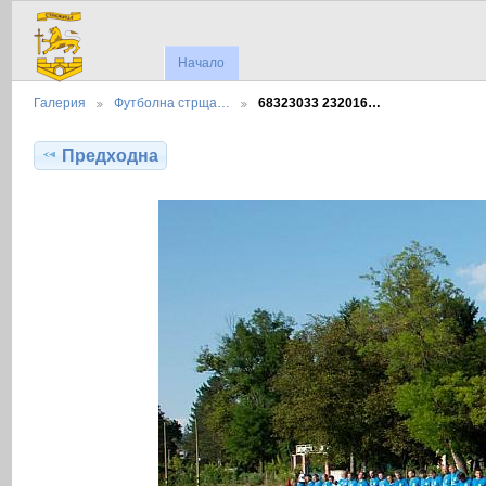
Начало
Галерия
Футболна стрща…
68323033 232016…
Предходна