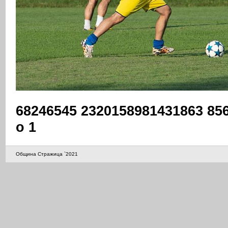
68246545 2320158981431863 85
o 1
Община Стражица `2021