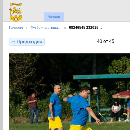
Начало
Галерия
Футболна стрща…
68246545 232015…
40 от 45
Предходна