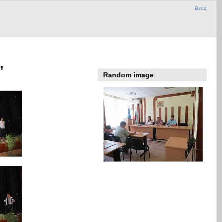
Вход
”
Random image