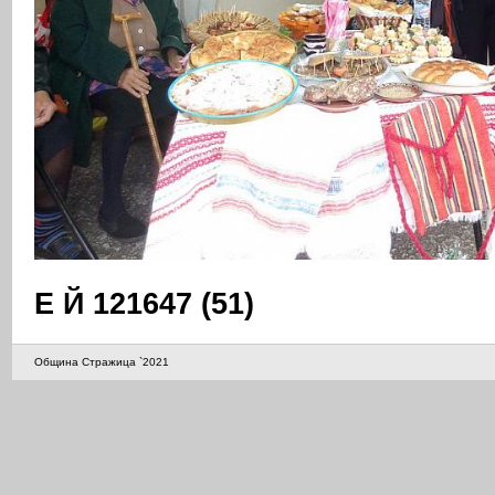
Е Й 121647 (51)
Община Стражица `2021