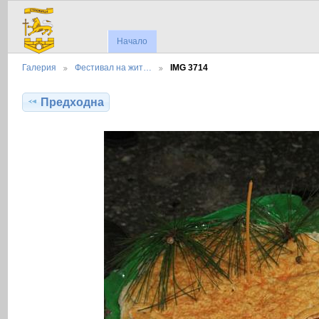
Начало
Галерия
Фестивал на жит…
IMG 3714
Предходна