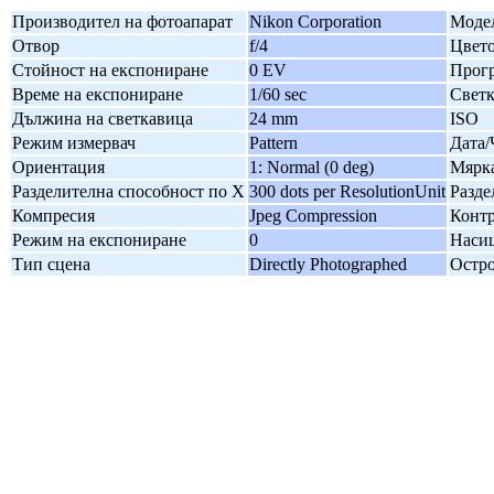
Производител на фотоапарат
Nikon Corporation
Модел
Отвор
f/4
Цвето
Стойност на експониране
0 EV
Прогр
Време на експониране
1/60 sec
Свет
Дължина на светкавица
24 mm
ISO
Режим измервач
Pattern
Дата/
Ориентация
1: Normal (0 deg)
Мярка
Разделителна способност по X
300 dots per ResolutionUnit
Разде
Компресия
Jpeg Compression
Контр
Режим на експониране
0
Наси
Тип сцена
Directly Photographed
Остро