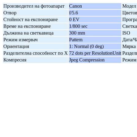
Производител на фотоапарат
Canon
Модел 
Отвор
f/5.6
Цветов
Стойност на експониране
0 EV
Програ
Време на експониране
1/800 sec
Светк
Дължина на светкавица
300 mm
ISO
Режим измервач
Pattern
Дата/Ч
Ориентация
1: Normal (0 deg)
Мярка 
Разделителна способност по X
72 dots per ResolutionUnit
Раздел
Компресия
Jpeg Compression
Режим 