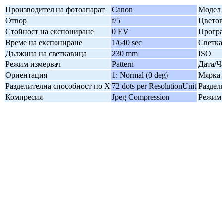
Производител на фотоапарат
Canon
Модел 
Отвор
f/5
Цветов
Стойност на експониране
0 EV
Програ
Време на експониране
1/640 sec
Светк
Дължина на светкавица
230 mm
ISO
Режим измервач
Pattern
Дата/Ч
Ориентация
1: Normal (0 deg)
Мярка 
Разделителна способност по X
72 dots per ResolutionUnit
Раздел
Компресия
Jpeg Compression
Режим 