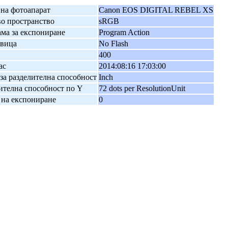
на фотоапарат
Canon EOS DIGITAL REBEL XS
о пространство
sRGB
ма за експониране
Program Action
авица
No Flash
400
ас
2014:08:16 17:03:00
за разделителна способност
Inch
ителна способност по Y
72 dots per ResolutionUnit
на експониране
0