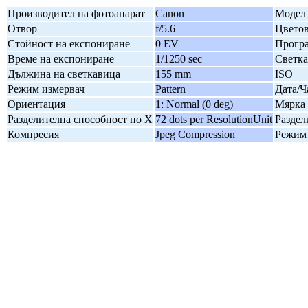
Производител на фотоапарат
Canon
Модел 
Отвор
f/5.6
Цветов
Стойност на експониране
0 EV
Програ
Време на експониране
1/1250 sec
Светк
Дължина на светкавица
155 mm
ISO
Режим измервач
Pattern
Дата/Ч
Ориентация
1: Normal (0 deg)
Мярка 
Разделителна способност по X
72 dots per ResolutionUnit
Раздел
Компресия
Jpeg Compression
Режим 