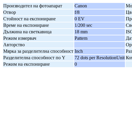
Производител на фотоапарат
Canon
Мо
Отвор
f/8
Цв
Стойност на експониране
0 EV
Пр
Време на експониране
1/200 sec
Св
Дължина на светкавица
18 mm
IS
Режим измервач
Pattern
Да
Авторство
Ор
Мярка за разделителна способност
Inch
Ра
Разделителна способност по Y
72 dots per ResolutionUnit
Ко
Режим на експониране
0