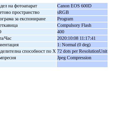
дел на фотоапарат
Canon EOS 600D
етово пространство
sRGB
ограма за експониране
Program
еткавица
Compulsory Flash
O
400
та/Час
2020:10:08 11:17:41
иентация
1: Normal (0 deg)
зделителна способност по X
72 dots per ResolutionUnit
мпресия
Jpeg Compression