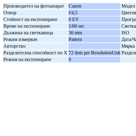
Производител на фотоапарат
Canon
Модел 
Отвор
f/4,5
Цветов
Стойност на експониране
0 EV
Програ
Време на експониране
1/60 sec
Светк
Дължина на светкавица
36 mm
ISO
Режим измервач
Pattern
Дата/Ч
Авторство
Мярка 
Разделителна способност по X
72 dots per ResolutionUnit
Раздел
Режим на експониране
0