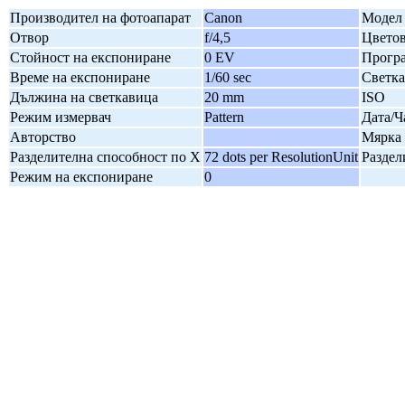
Производител на фотоапарат
Canon
Модел 
Отвор
f/4,5
Цветов
Стойност на експониране
0 EV
Програ
Време на експониране
1/60 sec
Светк
Дължина на светкавица
20 mm
ISO
Режим измервач
Pattern
Дата/Ч
Авторство
Мярка 
Разделителна способност по X
72 dots per ResolutionUnit
Раздел
Режим на експониране
0