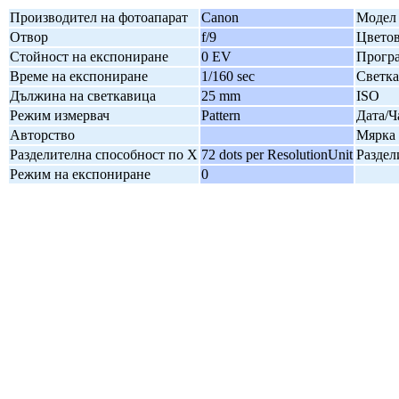
Производител на фотоапарат
Canon
Модел 
Отвор
f/9
Цветов
Стойност на експониране
0 EV
Програ
Време на експониране
1/160 sec
Светк
Дължина на светкавица
25 mm
ISO
Режим измервач
Pattern
Дата/Ч
Авторство
Мярка 
Разделителна способност по X
72 dots per ResolutionUnit
Раздел
Режим на експониране
0