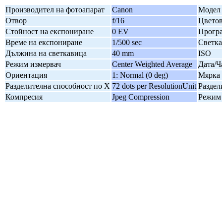
Производител на фотоапарат
Canon
Модел 
Отвор
f/16
Цветов
Стойност на експониране
0 EV
Програ
Време на експониране
1/500 sec
Светк
Дължина на светкавица
40 mm
ISO
Режим измервач
Center Weighted Average
Дата/Ч
Ориентация
1: Normal (0 deg)
Мярка 
Разделителна способност по X
72 dots per ResolutionUnit
Раздел
Компресия
Jpeg Compression
Режим 