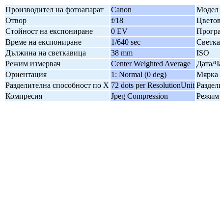
Производител на фотоапарат
Canon
Модел 
Отвор
f/18
Цветов
Стойност на експониране
0 EV
Програ
Време на експониране
1/640 sec
Светк
Дължина на светкавица
38 mm
ISO
Режим измервач
Center Weighted Average
Дата/Ч
Ориентация
1: Normal (0 deg)
Мярка 
Разделителна способност по X
72 dots per ResolutionUnit
Раздел
Компресия
Jpeg Compression
Режим 