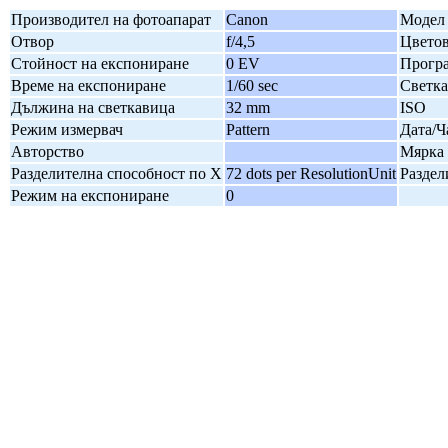
Производител на фотоапарат
Canon
Модел 
Отвор
f/4,5
Цветов
Стойност на експониране
0 EV
Програ
Време на експониране
1/60 sec
Светк
Дължина на светкавица
32 mm
ISO
Режим измервач
Pattern
Дата/Ч
Авторство
Мярка 
Разделителна способност по X
72 dots per ResolutionUnit
Раздел
Режим на експониране
0