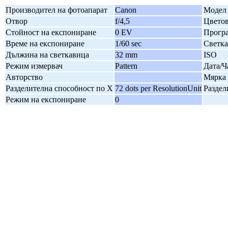
Производител на фотоапарат
Canon
Модел 
Отвор
f/4,5
Цветов
Стойност на експониране
0 EV
Програ
Време на експониране
1/60 sec
Светк
Дължина на светкавица
32 mm
ISO
Режим измервач
Pattern
Дата/Ч
Авторство
Мярка 
Разделителна способност по X
72 dots per ResolutionUnit
Раздел
Режим на експониране
0