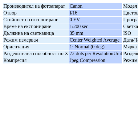
Производител на фотоапарат
Canon
Модел 
Отвор
f/16
Цветов
Стойност на експониране
0 EV
Програ
Време на експониране
1/200 sec
Светк
Дължина на светкавица
35 mm
ISO
Режим измервач
Center Weighted Average
Дата/Ч
Ориентация
1: Normal (0 deg)
Мярка 
Разделителна способност по X
72 dots per ResolutionUnit
Раздел
Компресия
Jpeg Compression
Режим 