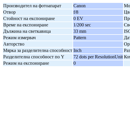
Производител на фотоапарат
Canon
Мо
Отвор
f/8
Цв
Стойност на експониране
0 EV
Пр
Време на експониране
1/200 sec
Св
Дължина на светкавица
33 mm
IS
Режим измервач
Pattern
Да
Авторство
Ор
Мярка за разделителна способност
Inch
Ра
Разделителна способност по Y
72 dots per ResolutionUnit
Ко
Режим на експониране
0