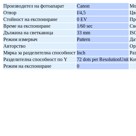
Производител на фотоапарат
Canon
Мо
Отвор
f/4,5
Цв
Стойност на експониране
0 EV
Пр
Време на експониране
1/60 sec
Св
Дължина на светкавица
33 mm
IS
Режим измервач
Pattern
Да
Авторство
Ор
Мярка за разделителна способност
Inch
Ра
Разделителна способност по Y
72 dots per ResolutionUnit
Ко
Режим на експониране
0