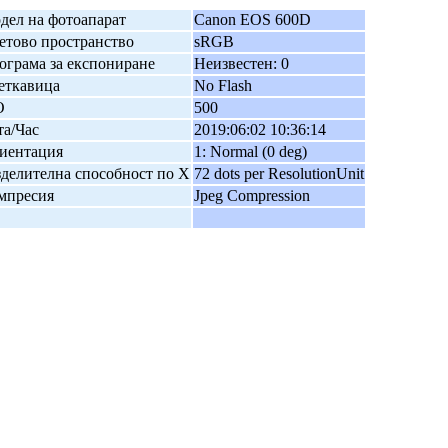
дел на фотоапарат
Canon EOS 600D
етово пространство
sRGB
ограма за експониране
Неизвестен: 0
еткавица
No Flash
O
500
та/Час
2019:06:02 10:36:14
иентация
1: Normal (0 deg)
зделителна способност по X
72 dots per ResolutionUnit
мпресия
Jpeg Compression