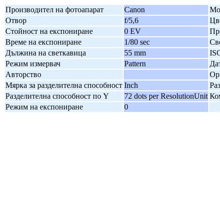
Производител на фотоапарат
Canon
Мо
Отвор
f/5,6
Цв
Стойност на експониране
0 EV
Пр
Време на експониране
1/80 sec
Св
Дължина на светкавица
55 mm
IS
Режим измервач
Pattern
Да
Авторство
Ор
Мярка за разделителна способност
Inch
Ра
Разделителна способност по Y
72 dots per ResolutionUnit
Ко
Режим на експониране
0