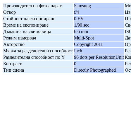
Производител на фотоапарат
Samsung
Мо
Отвор
f/4
Цв
Стойност на експониране
0 EV
Пр
Време на експониране
1/90 sec
Св
Дължина на светкавица
6.6 mm
IS
Режим измервач
Multi-Spot
Да
Авторство
Copyright 2011
Ор
Мярка за разделителна способност
Inch
Ра
Разделителна способност по Y
96 dots per ResolutionUnit
Ко
Контраст
0
Ре
Тип сцена
Directly Photographed
Ос