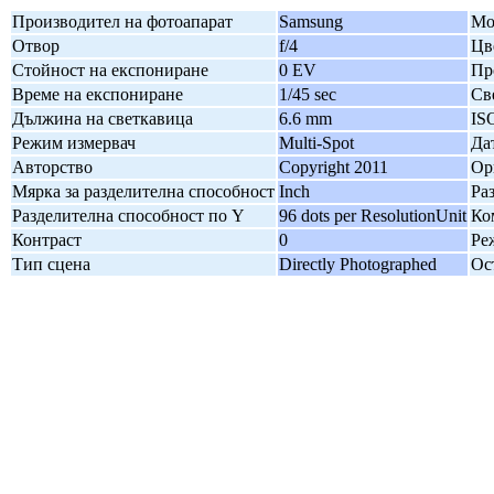
Производител на фотоапарат
Samsung
Мо
Отвор
f/4
Цв
Стойност на експониране
0 EV
Пр
Време на експониране
1/45 sec
Св
Дължина на светкавица
6.6 mm
IS
Режим измервач
Multi-Spot
Да
Авторство
Copyright 2011
Ор
Мярка за разделителна способност
Inch
Ра
Разделителна способност по Y
96 dots per ResolutionUnit
Ко
Контраст
0
Ре
Тип сцена
Directly Photographed
Ос