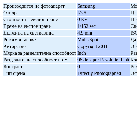
Производител на фотоапарат
Samsung
Мо
Отвор
f/3.5
Цв
Стойност на експониране
0 EV
Пр
Време на експониране
1/152 sec
Св
Дължина на светкавица
4.9 mm
IS
Режим измервач
Multi-Spot
Да
Авторство
Copyright 2011
Ор
Мярка за разделителна способност
Inch
Ра
Разделителна способност по Y
96 dots per ResolutionUnit
Ко
Контраст
0
Ре
Тип сцена
Directly Photographed
Ос